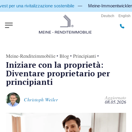
r una rivitalizzazione sostenibile
— Meine-Immoentwickler Family
Deutsch
English
Meine-Renditeimmobilie
‣
Blog
‣
Principianti
‣
Iniziare con la proprietà:
Diventare proprietario per
principianti
Aggiornato
Christoph Weiler
08.05.2026