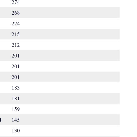
274
268
224
215
212
201
201
201
183
181
159
d
145
130