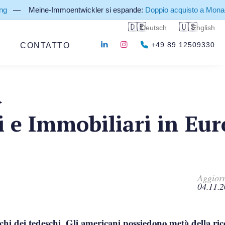
Meine-Immoentwickler si espande:
Doppio acquisto a Monaco e Wo
Deutsch
English
G
CONTATTO
+49 89 12509330
‣
 e Immobiliari in Eu
Aggior
04.11.
icchi dei tedeschi. Gli americani possiedono metà della ri