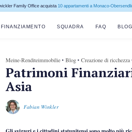
amily Office acquista
10 appartamenti a Monaco-Obersendling
— 
FINANZIAMENTO
SQUADRA
FAQ
BLO
Meine-Renditeimmobilie
‣
Blog
‣
Creazione di ricchezza
Patrimoni Finanziari
Asia
Fabian Winkler
Gli svizzeri e i cittadini statunitensi sono molto più r